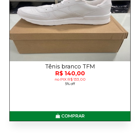
Tênis branco TFM
R$ 140,00
no PIX R$ 133,00
5% off
COMPRAR