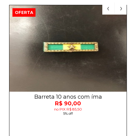
OFERTA
Barreta 10 anos com íma
R$ 90,00
no PIX R$ 85,50
5% off