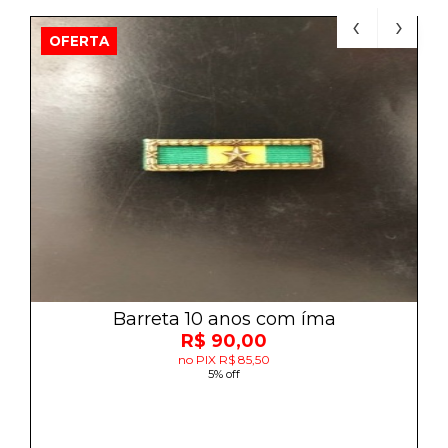
OFERTA
Barreta 10 anos com íma
R$ 90,00
no PIX R$ 85,50
5% off