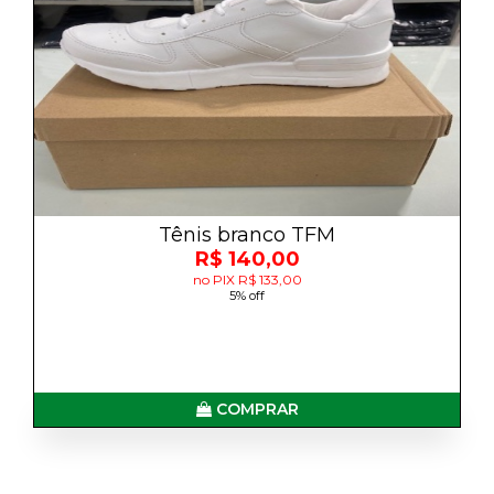
Tênis branco TFM
R$ 140,00
no PIX R$ 133,00
5% off
COMPRAR