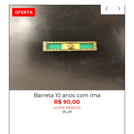
OFERTA
Barreta 10 anos com íma
R$ 90,00
no PIX R$ 85,50
5% off