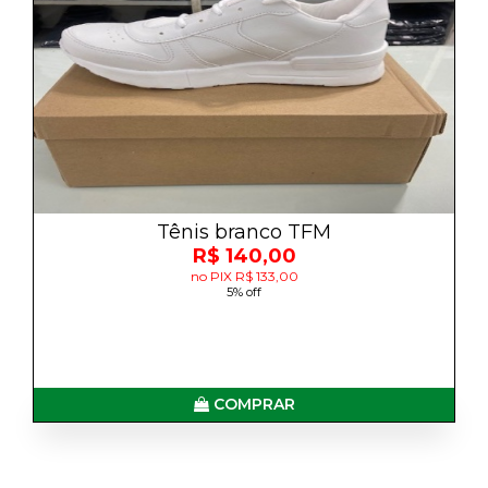
Tênis branco TFM
R$ 140,00
no PIX R$ 133,00
5% off
COMPRAR