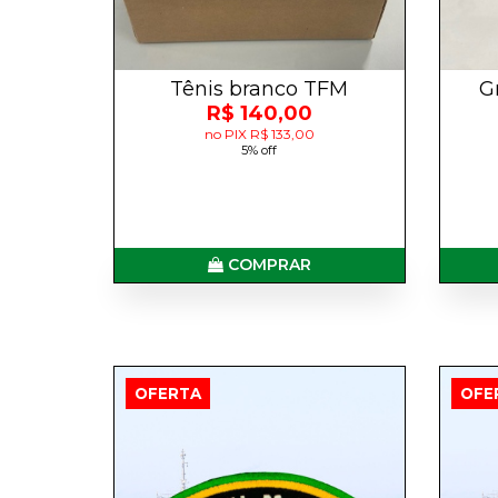
Tênis branco TFM
G
R$ 140,00
no PIX R$ 133,00
5% off
COMPRAR
OFERTA
OFE