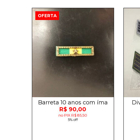
OFERTA
Barreta 10 anos com íma
Di
R$ 90,00
no PIX R$ 85,50
5% off