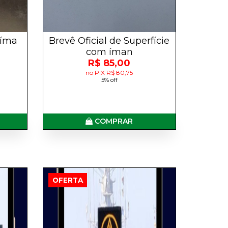
 íma
Brevê Oficial de Superfície
com íman
R$ 85,00
no PIX R$ 80,75
5% off
COMPRAR
OFERTA