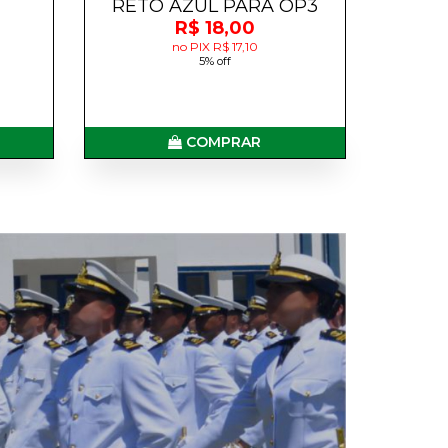
RETO AZUL PARA OP3
R$ 18,00
no PIX R$ 17,10
5% off
COMPRAR