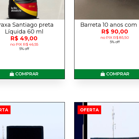
raxa Santiago preta
Barreta 10 anos com
Líquida 60 ml
R$ 90,00
R$ 49,00
no PIX R$ 85,50
5% off
no PIX R$ 46,55
5% off
COMPRAR
COMPRAR
RTA
OFERTA