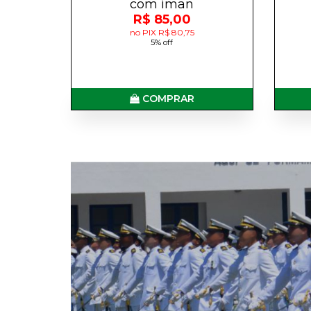
com íman
R$ 85,00
no PIX R$ 80,75
5% off
COMPRAR