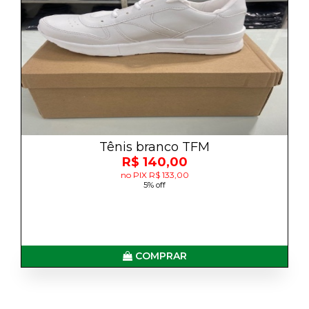
Tênis branco TFM
R$ 140,00
no PIX R$ 133,00
5% off
COMPRAR