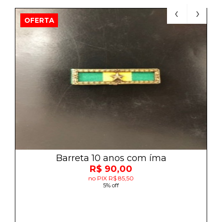
OFERTA
Barreta 10 anos com íma
R$ 90,00
no PIX R$ 85,50
5% off