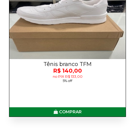
Tênis branco TFM
R$ 140,00
no PIX R$ 133,00
5% off
COMPRAR