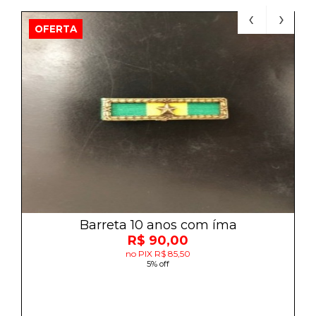
OFERTA
Barreta 10 anos com íma
R$ 90,00
no PIX R$ 85,50
5% off