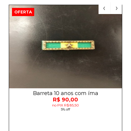
OFERTA
Barreta 10 anos com íma
R$ 90,00
no PIX R$ 85,50
5% off