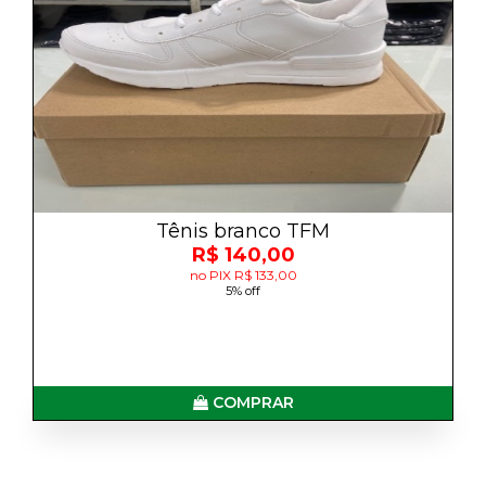
Tênis branco TFM
R$ 140,00
no PIX R$ 133,00
5% off
COMPRAR